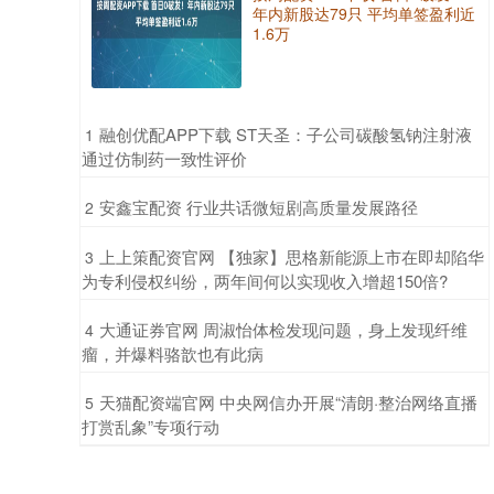
年内新股达79只 平均单签盈利近
1.6万
​融创优配APP下载 ST天圣：子公司碳酸氢钠注射液
1
通过仿制药一致性评价
​安鑫宝配资 行业共话微短剧高质量发展路径
2
​上上策配资官网 【独家】思格新能源上市在即却陷华
3
为专利侵权纠纷，两年间何以实现收入增超150倍?
​大通证券官网 周淑怡体检发现问题，身上发现纤维
4
瘤，并爆料骆歆也有此病
​天猫配资端官网 中央网信办开展“清朗·整治网络直播
5
打赏乱象”专项行动