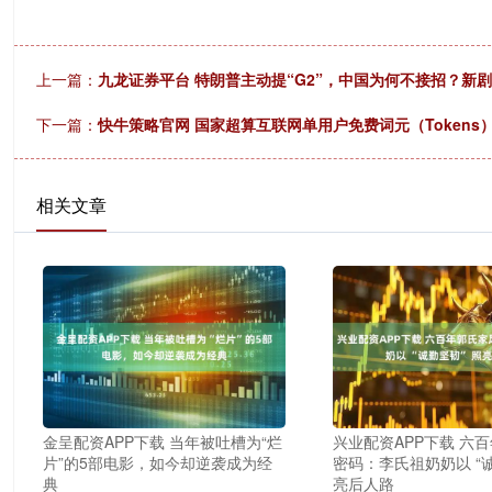
上一篇：
九龙证券平台 特朗普主动提“G2”，中国为何不接招？新
下一篇：
快牛策略官网 国家超算互联网单用户免费词元（Tokens）
相关文章
金呈配资APP下载 当年被吐槽为“烂
兴业配资APP下载 六
片”的5部电影，如今却逆袭成为经
密码：李氏祖奶奶以 “诚
典
亮后人路