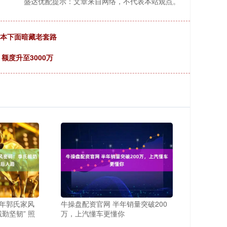
盛达优配提示：文章来自网络，不代表本站观点。
剧本下面暗藏老套路
额度升至3000万
百年郭氏家风
牛操盘配资官网 半年销量突破200
勤坚韧” 照
万，上汽懂车更懂你