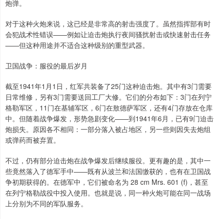
炮弹。
对于这种火炮来说，这已经是非常高的射击强度了。虽然指挥部有时
会犯战术性错误——例如让迫击炮执行夜间骚扰射击或快速射击任务
——但这种用途并不适合这种级别的重型武器。
卫国战争：服役的最后岁月
截至1941年1月1日，红军共装备了25门这种迫击炮。其中有3门需要
日常维修，另有3门需要送回工厂大修。它们的分布如下：3门在列宁
格勒军区，11门在基辅军区，6门在敖德萨军区，还有4门存放在仓库
中。但随着战争爆发，形势急剧变化——到1941年6月，已有9门迫击
炮损失。原因各不相同：一部分落入被占地区，另一些则因失去炮组
或弹药而被弃置。
不过，仍有部分迫击炮在战争爆发后继续服役。更有趣的是，其中一
些竟然落入了德军手中——既有从波兰和法国缴获的，也有在卫国战
争初期获得的。在德军中，它们被命名为 28 cm Mrs. 601 (f)，甚至
在列宁格勒战役中投入使用。也就是说，同一种火炮可能在同一战场
上分别为不同的军队服务。