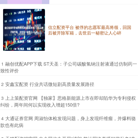
信立配资平台 被俘的志愿军最高将领，回国
后被开除军籍，去世后一秘密让人心碎
​融创优配APP下载 ST天圣：子公司碳酸氢钠注射液通过仿制药一
1
致性评价
​安鑫宝配资 行业共话微短剧高质量发展路径
2
​上上策配资官网 【独家】思格新能源上市在即却陷华为专利侵权
3
纠纷，两年间何以实现收入增超150倍?
​大通证券官网 周淑怡体检发现问题，身上发现纤维瘤，并爆料骆
4
歆也有此病