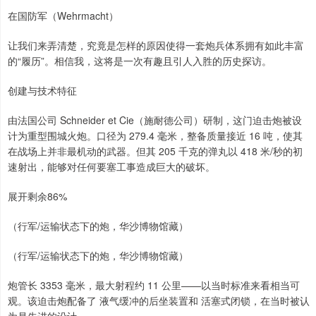
在国防军（Wehrmacht）
让我们来弄清楚，究竟是怎样的原因使得一套炮兵体系拥有如此丰富
的“履历”。相信我，这将是一次有趣且引人入胜的历史探访。
创建与技术特征
由法国公司 Schneider et Cie（施耐德公司）研制，这门迫击炮被设
计为重型围城火炮。口径为 279.4 毫米，整备质量接近 16 吨，使其
在战场上并非最机动的武器。但其 205 千克的弹丸以 418 米/秒的初
速射出，能够对任何要塞工事造成巨大的破坏。
展开剩余86%
（行军/运输状态下的炮，华沙博物馆藏）
（行军/运输状态下的炮，华沙博物馆藏）
炮管长 3353 毫米，最大射程约 11 公里——以当时标准来看相当可
观。该迫击炮配备了 液气缓冲的后坐装置和 活塞式闭锁，在当时被认
为是先进的设计。