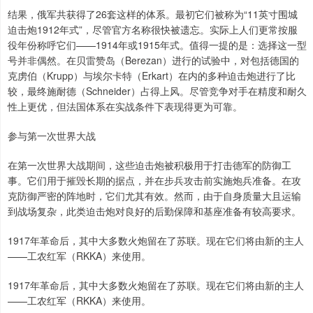
结果，俄军共获得了26套这样的体系。最初它们被称为“11英寸围城
迫击炮1912年式”，尽管官方名称很快被遗忘。实际上人们更常按服
役年份称呼它们——1914年或1915年式。值得一提的是：选择这一型
号并非偶然。在贝雷赞岛（Berezan）进行的试验中，对包括德国的
克虏伯（Krupp）与埃尔卡特（Erkart）在内的多种迫击炮进行了比
较，最终施耐德（Schneider）占得上风。尽管竞争对手在精度和耐久
性上更优，但法国体系在实战条件下表现得更为可靠。
参与第一次世界大战
在第一次世界大战期间，这些迫击炮被积极用于打击德军的防御工
事。它们用于摧毁长期的据点，并在步兵攻击前实施炮兵准备。在攻
克防御严密的阵地时，它们尤其有效。然而，由于自身质量大且运输
到战场复杂，此类迫击炮对良好的后勤保障和基座准备有较高要求。
1917年革命后，其中大多数火炮留在了苏联。现在它们将由新的主人
——工农红军（RKKA）来使用。
1917年革命后，其中大多数火炮留在了苏联。现在它们将由新的主人
——工农红军（RKKA）来使用。