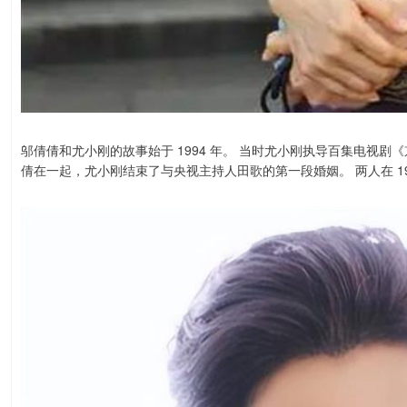
邬倩倩和尤小刚的故事始于 1994 年。 当时尤小刚执导百集电视
倩在一起，尤小刚结束了与央视主持人田歌的第一段婚姻。 两人在 1996