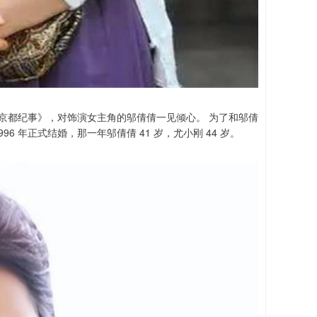
剧《京都纪事》，对饰演女主角的邬倩倩一见倾心。 为了和邬倩
 年正式结婚，那一年邬倩倩 41 岁，尤小刚 44 岁。