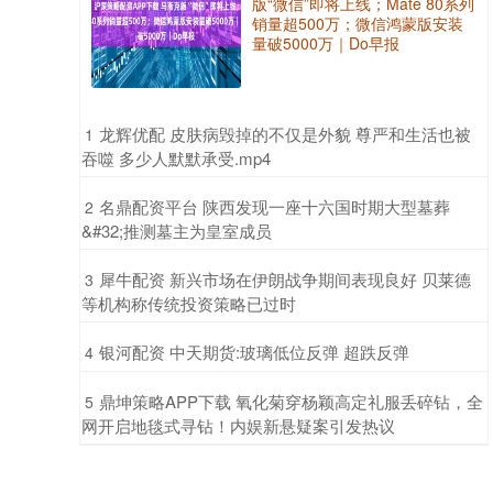
版“微信”即将上线；Mate 80系列
销量超500万；微信鸿蒙版安装
量破5000万｜Do早报
​龙辉优配 皮肤病毁掉的不仅是外貌 尊严和生活也被
1
吞噬 多少人默默承受.mp4
​名鼎配资平台 陕西发现一座十六国时期大型墓葬
2
&#32;推测墓主为皇室成员
​犀牛配资 新兴市场在伊朗战争期间表现良好 贝莱德
3
等机构称传统投资策略已过时
​银河配资 中天期货:玻璃低位反弹 超跌反弹
4
​鼎坤策略APP下载 氧化菊穿杨颖高定礼服丢碎钻，全
5
网开启地毯式寻钻！内娱新悬疑案引发热议