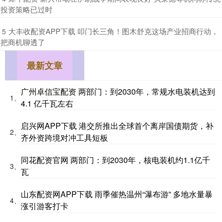
投资策略已过时
​大丰收配资APP下载 叩门长三角！图木舒克这场产业招商行动，
5
把商机聊透了
最新文章
广州卓信宝配资 两部门：到2030年，常规水电装机达到
1、
4.1 亿千瓦左右
启兴网APP下载 港交所推出全球首个离岸国债期货，补
2、
齐外资跨境对冲工具短板
同花配资官网 两部门：到2030年，核电装机约1.1亿千
3、
瓦
山东配资网APP下载 雨季催热温州“瀑布游” 多地水量暴
4、
涨引游客打卡