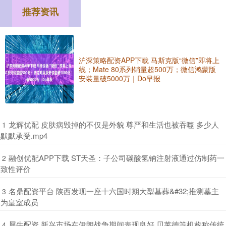
推荐资讯
沪深策略配资APP下载 马斯克版“微信”即将上
线；Mate 80系列销量超500万；微信鸿蒙版
安装量破5000万｜Do早报
​龙辉优配 皮肤病毁掉的不仅是外貌 尊严和生活也被吞噬 多少人
1
默默承受.mp4
​融创优配APP下载 ST天圣：子公司碳酸氢钠注射液通过仿制药一
2
致性评价
​名鼎配资平台 陕西发现一座十六国时期大型墓葬&#32;推测墓主
3
为皇室成员
​犀牛配资 新兴市场在伊朗战争期间表现良好 贝莱德等机构称传统
4