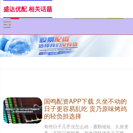
盛达优配 相关话题
国鸣配资APP下载 久坐不动的
日子更容易乱吃 贡乃原味烤鸡
的轻负担选择
有些日子几乎没怎么动：通勤缩短、久坐变
多、下班只想躺着。身体消耗确实会下降，