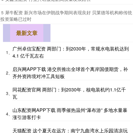
​犀牛配资 新兴市场在伊朗战争期间表现良好 贝莱德等机构称传统
5
投资策略已过时
最新文章
广州卓信宝配资 两部门：到2030年，常规水电装机达到
1、
4.1 亿千瓦左右
启兴网APP下载 港交所推出全球首个离岸国债期货，补
2、
齐外资跨境对冲工具短板
同花配资官网 两部门：到2030年，核电装机约1.1亿千
3、
瓦
山东配资网APP下载 雨季催热温州“瀑布游” 多地水量暴
4、
涨引游客打卡
天猫配资 这个夏天在远方：南宁九曲湾水上乐园清凉玩