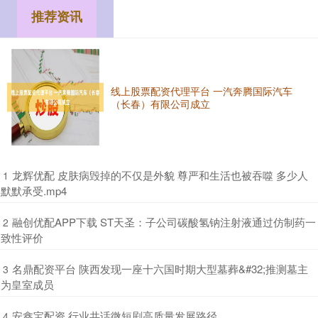
推荐资讯
线上股票配资代理平台 一汽奔腾国际汽车
（长春）有限公司成立
​龙辉优配 皮肤病毁掉的不仅是外貌 尊严和生活也被吞噬 多少人
1
默默承受.mp4
​融创优配APP下载 ST天圣：子公司碳酸氢钠注射液通过仿制药一
2
致性评价
​名鼎配资平台 陕西发现一座十六国时期大型墓葬&#32;推测墓主
3
为皇室成员
​安鑫宝配资 行业共话微短剧高质量发展路径
4